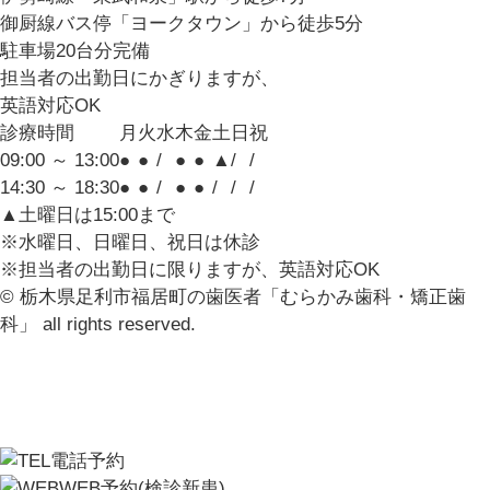
御厨線バス停「ヨークタウン」から徒歩5分
駐車場20台分完備
担当者の出勤日にかぎりますが、
英語対応OK
診療時間
月
火
水
木
金
土
日
祝
09:00 ～ 13:00
●
●
/
●
●
▲
/
/
14:30 ～ 18:30
●
●
/
●
●
/
/
/
▲土曜日は15:00まで
※水曜日、日曜日、祝日は休診
※
担当者の出勤日に限りますが、英語対応OK
© 栃木県足利市福居町の歯医者「むらかみ歯科・矯正歯
科」 all rights reserved.
電話予約
WEB予約
(検診新患)