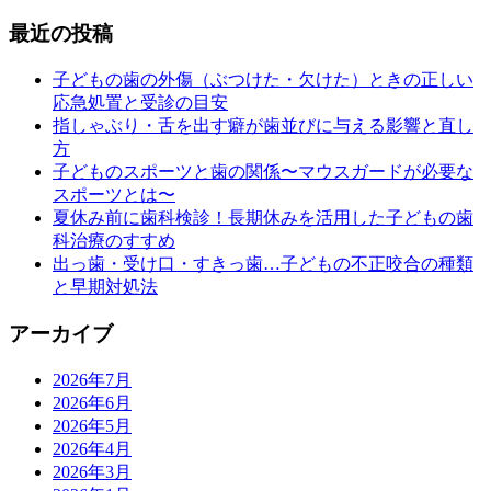
最近の投稿
子どもの歯の外傷（ぶつけた・欠けた）ときの正しい
応急処置と受診の目安
指しゃぶり・舌を出す癖が歯並びに与える影響と直し
方
子どものスポーツと歯の関係〜マウスガードが必要な
スポーツとは〜
夏休み前に歯科検診！長期休みを活用した子どもの歯
科治療のすすめ
出っ歯・受け口・すきっ歯…子どもの不正咬合の種類
と早期対処法
アーカイブ
2026年7月
2026年6月
2026年5月
2026年4月
2026年3月