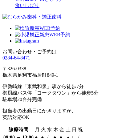
食いしばり
お問い合わせ・ご予約は
0284-64-8471
〒326-0338
栃木県足利市福居町849-1
伊勢崎線「東武和泉」駅から徒歩7分
御厨線バス停「ヨークタウン」から徒歩5分
駐車場20台分完備
担当者の出勤日にかぎりますが、
英語対応OK
診療時間
月
火
水
木
金
土
日
祝
09:00 ～ 13:00
●
●
/
●
●
▲
/
/