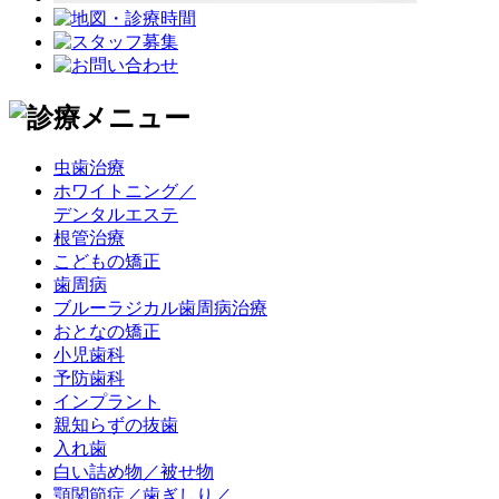
虫歯治療
ホワイトニング／
デンタルエステ
根管治療
こどもの矯正
歯周病
ブルーラジカル歯周病治療
おとなの矯正
小児歯科
予防歯科
インプラント
親知らずの抜歯
入れ歯
白い詰め物／被せ物
顎関節症／歯ぎしり／