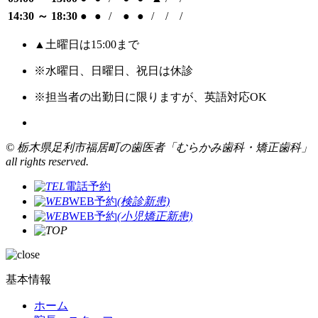
14:30 ～ 18:30
●
●
/
●
●
/
/
/
▲土曜日は15:00まで
※水曜日、日曜日、祝日は休診
※
担当者の出勤日に限りますが、英語対応OK
© 栃木県足利市福居町の歯医者「むらかみ歯科・矯正歯科」
all rights reserved.
電話予約
WEB予約
(検診新患)
WEB予約
(小児矯正新患)
基本情報
ホーム